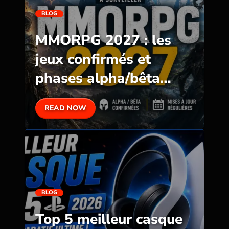
BLOG
MMORPG 2027 : les
jeux confirmés et
phases alpha/bêta
prévues
READ NOW
BLOG
Top 5 meilleur casque