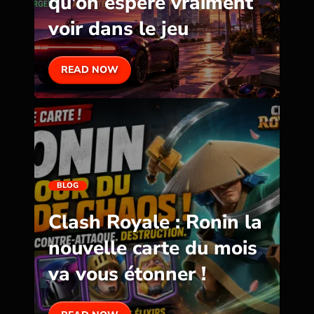
qu’on espère vraiment
voir dans le jeu
READ NOW
BLOG
Clash Royale : Ronin la
nouvelle carte du mois
va vous étonner !