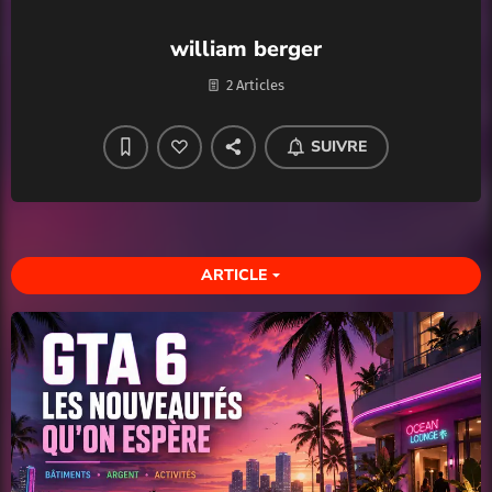
william berger
2 Articles
SUIVRE
ARTICLE
arrow_drop_down