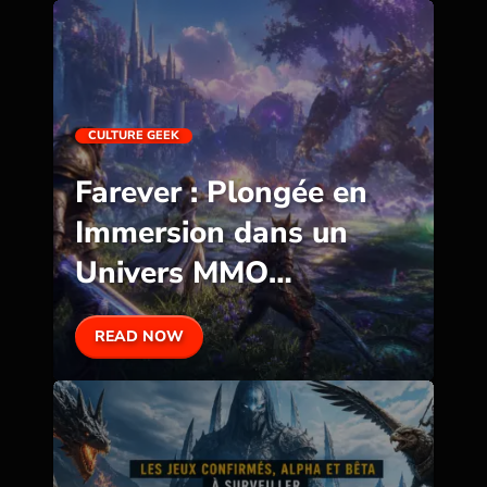
CULTURE GEEK
Farever : Plongée en
Immersion dans un
Univers MMO
Époustouflant
READ NOW