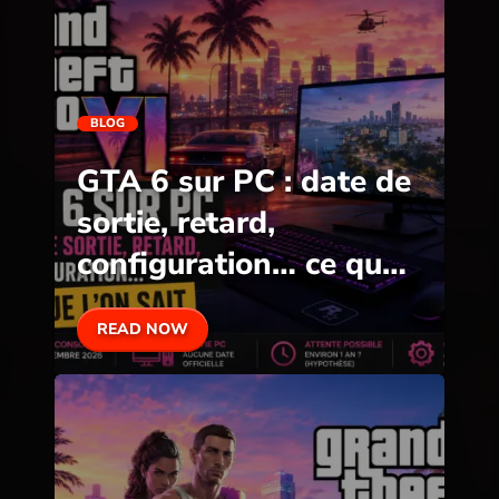
BLOG
GTA 6 sur PC : date de
sortie, retard,
configuration… ce que
l’on sait
READ NOW