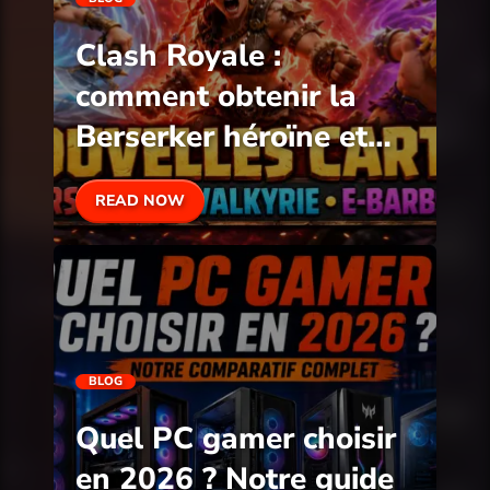
Clash Royale :
comment obtenir la
Berserker héroïne et
tout savoir sur la mise
READ NOW
à jour d’août
BLOG
Quel PC gamer choisir
en 2026 ? Notre guide