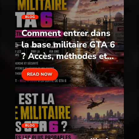
BLOG
Comment entrer dans
la base militaire GTA 6
? Accès, méthodes et
zones à surveiller
READ NOW
BLOG