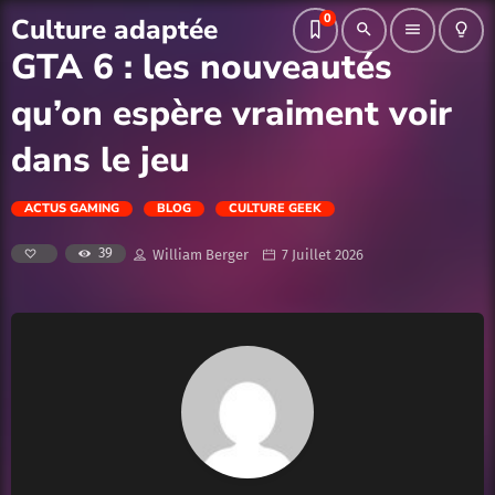
0
Culture adaptée
search
menu
lightbulb_outline
GTA 6 : les nouveautés
qu’on espère vraiment voir
dans le jeu
ACTUS GAMING
BLOG
CULTURE GEEK
39
William Berger
7 Juillet 2026