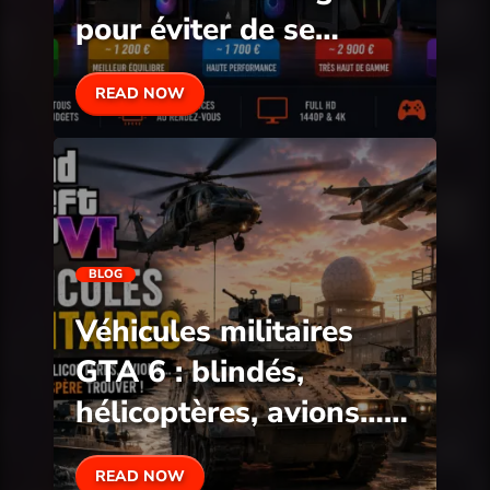
pour éviter de se
tromper
READ NOW
BLOG
Véhicules militaires
GTA 6 : blindés,
hélicoptères, avions…
ce qu’on espère trouver
READ NOW