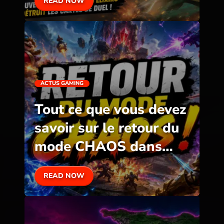
READ NOW
ACTUS GAMING
Tout ce que vous devez
savoir sur le retour du
mode CHAOS dans
Clash Royale
READ NOW