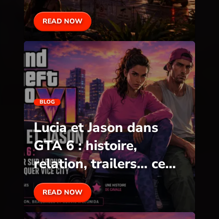
espère découvrir
READ NOW
BLOG
Lucia et Jason dans
GTA 6 : histoire,
relation, trailers… ce
que l’on sait
READ NOW