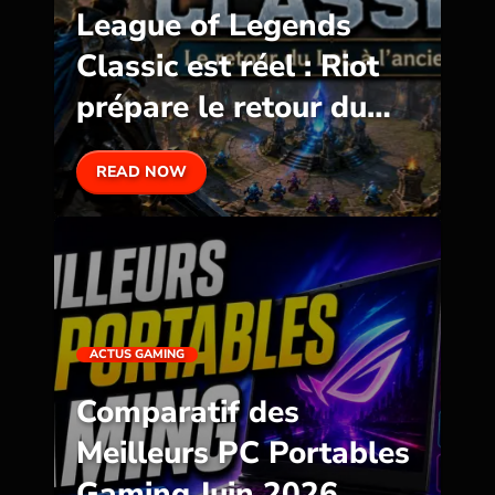
League of Legends
Classic est réel : Riot
prépare le retour du
LoL à l’ancienne
READ NOW
ACTUS GAMING
Comparatif des
Meilleurs PC Portables
Gaming Juin 2026