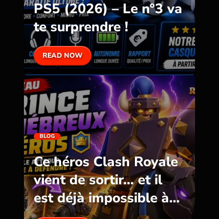
PS5 (2026) – Le n°3 va
te surprendre !
READ NOW
BLOG
Ce héros Clash Royale
vient de sortir… et il
est déjà impossible à
défendre