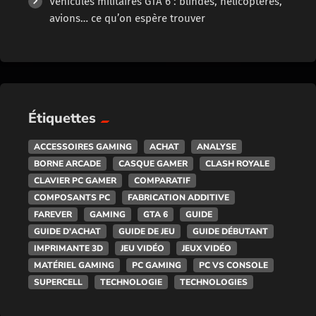
Véhicules militaires GTA 6 : blindés, hélicoptères,
avions… ce qu’on espère trouver
Étiquettes
ACCESSOIRES GAMING
ACHAT
ANALYSE
BORNE ARCADE
CASQUE GAMER
CLASH ROYALE
CLAVIER PC GAMER
COMPARATIF
COMPOSANTS PC
FABRICATION ADDITIVE
FAREVER
GAMING
GTA 6
GUIDE
GUIDE D'ACHAT
GUIDE DE JEU
GUIDE DÉBUTANT
IMPRIMANTE 3D
JEU VIDÉO
JEUX VIDÉO
MATÉRIEL GAMING
PC GAMING
PC VS CONSOLE
SUPERCELL
TECHNOLOGIE
TECHNOLOGIES