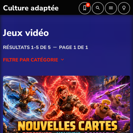
0
Culture adaptée
search
menu
lightbulb_outline
Jeux vidéo
RÉSULTATS 1-5 DE 5
PAGE 1 DE 1
remove
FILTRE PAR CATÉGORIE
keyboard_arrow_down
Blog
Culture Geek
Divertissement
Guide gaming