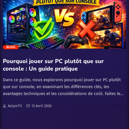
pendant ce temps, son rhinocéros charge directement les
bâtiments
Résultat :tu attaques sur deux fronts en même
tempsle héros met la pressionle rhinocéros force une réponse
immédiate
une défense classique devient très vite
impossible
Le deck à jouer maintenant pour profiter de la
carte
Si tu veux monter […]
trending_flat
BLOG
Pourquoi jouer sur PC plutôt que sur
console : Un guide pratique
Dans ce guide, nous explorons pourquoi jouer sur PC plutôt
que sur console, en examinant les différences clés, les
avantages techniques et les considérations de coût. Faites le
choix qui vous correspond le mieux.
AelymTV
12 Avril 2026