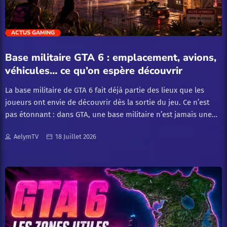
Royale, et les Barbares d’élite évolués peuvent […]
trending_flat
ACTUS GAMING
Base militaire GTA 6 : emplacement, avions,
véhicules… ce qu’on espère découvrir
La base militaire de GTA 6 fait déjà partie des lieux que les
joueurs ont envie de découvrir dès la sortie du jeu. Ce n’est
pas étonnant : dans GTA, une base militaire n’est jamais une
simple zone décorative. C’est souvent l’endroit où l’on tente de
AelymTV
18 Juillet 2026
voler un avion, de récupérer un véhicule rare, de déclencher
une poursuite impossible ou de tester les limites du monde
ouvert. Pour le moment, Rockstar Games n’a pas encore
confirmé officiellement l’emplacement d’une base militaire
dans GTA 6. On sait que le jeu se déroulera à Vice City et dans
l’État de Leonida, mais la carte complète, les zones interdites,
les aéroports militaires et les éventuelles bases secrètes
restent encore à découvrir. L’objectif de cet article est donc de