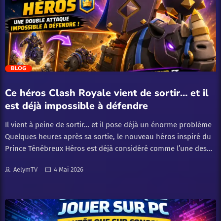
savoir où aller selon les situations. Certains lieux peuvent
servir pour trouver des véhicules, fuir plus facilement,
explorer la map ou simplement découvrir des endroits
importants du jeu. Vice City : la zone centrale de […]
trending_flat
BLOG
Ce héros Clash Royale vient de sortir… et il
est déjà impossible à défendre
Il vient à peine de sortir… et il pose déjà un énorme problème
Quelques heures après sa sortie, le nouveau héros inspiré du
Prince Ténébreux Héros est déjà considéré comme l’une des
cartes les plus difficiles à défendre.Et pour cause :
il crée
AelymTV
4 Mai 2026
une double attaque simultanée que très peu de decks peuvent
gérer proprement.
Une capacité totalement unique dans
Clash Royale Ce héros introduit une mécanique jamais vue
jusqu’ici.
Lors de l’activation :il descend de son rhinocéros
en infligeant 490 dégâts de zonecontinue de se battre à pied