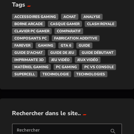
Tags
ACCESSOIRES GAMING
ACHAT
ANALYSE
BORNE ARCADE
CASQUE GAMER
CLASH ROYALE
CLAVIER PC GAMER
COMPARATIF
COMPOSANTS PC
FABRICATION ADDITIVE
FAREVER
GAMING
GTA 6
GUIDE
GUIDE D'ACHAT
GUIDE DE JEU
GUIDE DÉBUTANT
IMPRIMANTE 3D
JEU VIDÉO
JEUX VIDÉO
MATÉRIEL GAMING
PC GAMING
PC VS CONSOLE
SUPERCELL
TECHNOLOGIE
TECHNOLOGIES
Rechercher dans le site..
Rechercher
search