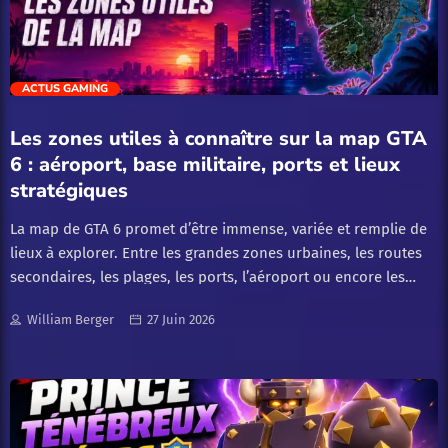
se positionner en avance sur le sujet : ce que l’on sait déjà, où
une […]
trending_flat
ACTUS GAMING
Les zones utiles à connaître sur la map GTA
6 : aéroport, base militaire, ports et lieux
stratégiques
La map de GTA 6 promet d’être immense, variée et remplie de
lieux à explorer. Entre les grandes zones urbaines, les routes
secondaires, les plages, les ports, l’aéroport ou encore les
endroits plus isolés, chaque zone peut avoir son utilité selon
William Berger
27 Juin 2026
ce que le joueur recherche.Cet article sera mis à jour au fil des
nouvelles informations disponibles sur GTA 6, notamment
lorsque Rockstar dévoilera davantage de détails sur la map, les
lieux importants et les zones à explorer. SOMMAIRE Pourquoi
connaître les zones utiles de GTA 6 ? Connaître les zones utiles
GTA 6 permet de mieux se repérer, de gagner du temps et de