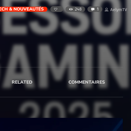
ECH & NOUVEAUTÉS
248
1
AelymTV
RELATED
COMMENTAIRES