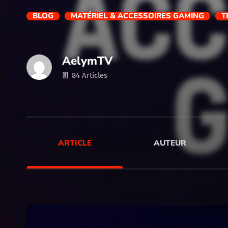
BLOG
MATÉRIEL & ACCESSOIRES GAMING
T
AelymTV
84 Articles
ARTICLE
AUTEUR