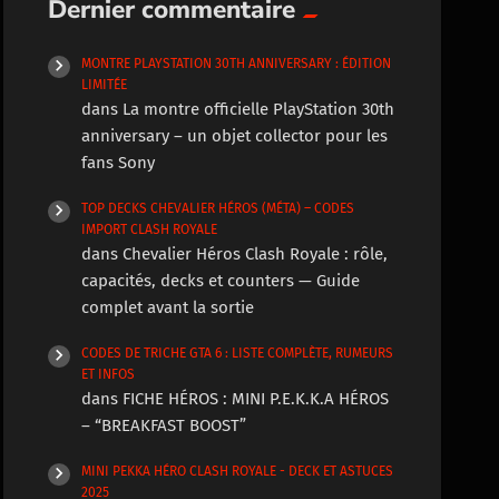
Dernier commentaire
MONTRE PLAYSTATION 30TH ANNIVERSARY : ÉDITION
LIMITÉE
dans
La montre officielle PlayStation 30th
anniversary – un objet collector pour les
fans Sony
TOP DECKS CHEVALIER HÉROS (MÉTA) – CODES
IMPORT CLASH ROYALE
dans
Chevalier Héros Clash Royale : rôle,
capacités, decks et counters — Guide
complet avant la sortie
CODES DE TRICHE GTA 6 : LISTE COMPLÈTE, RUMEURS
ET INFOS
dans
FICHE HÉROS : MINI P.E.K.K.A HÉROS
– “BREAKFAST BOOST”
MINI PEKKA HÉRO CLASH ROYALE - DECK ET ASTUCES
2025