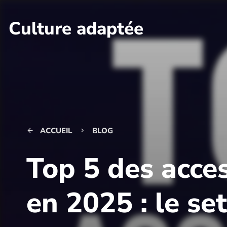
Culture adaptée
ACCUEIL
BLOG
arrow_back
keyboard_arrow_right
Top 5 des acce
en 2025 : le se