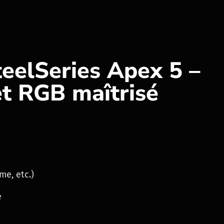
teelSeries Apex 5 –
et RGB maîtrisé
me, etc.)
e