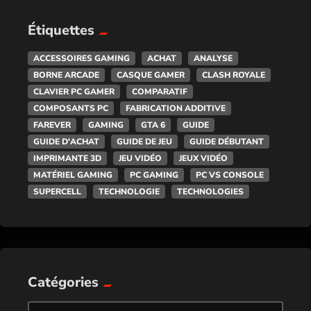
Étiquettes
ACCESSOIRES GAMING
ACHAT
ANALYSE
BORNE ARCADE
CASQUE GAMER
CLASH ROYALE
CLAVIER PC GAMER
COMPARATIF
COMPOSANTS PC
FABRICATION ADDITIVE
FAREVER
GAMING
GTA 6
GUIDE
GUIDE D'ACHAT
GUIDE DE JEU
GUIDE DÉBUTANT
IMPRIMANTE 3D
JEU VIDÉO
JEUX VIDÉO
MATÉRIEL GAMING
PC GAMING
PC VS CONSOLE
SUPERCELL
TECHNOLOGIE
TECHNOLOGIES
Catégories