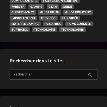
COMPOSANTS PC
FABRICATION ADDITIVE
FAREVER
GAMING
GTA 6
GUIDE
GUIDE D'ACHAT
GUIDE DE JEU
GUIDE DÉBUTANT
IMPRIMANTE 3D
JEU VIDÉO
JEUX VIDÉO
MATÉRIEL GAMING
PC GAMING
PC VS CONSOLE
SUPERCELL
TECHNOLOGIE
TECHNOLOGIES
Rechercher dans le site..
Rechercher
search