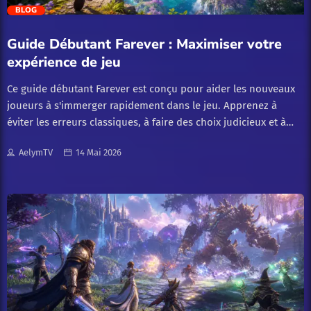
trending_flat
BLOG
Guides
Guide Débutant Farever : Maximiser votre
Guides de jeu
expérience de jeu
Ce guide débutant Farever est conçu pour aider les nouveaux
Guides et astuces
joueurs à s'immerger rapidement dans le jeu. Apprenez à
éviter les erreurs classiques, à faire des choix judicieux et à
Guides et Conseils
optimiser votre progression.
AelymTV
14 Mai 2026
Guides et Tutoriels
Jeux
Jeux vidéo
Tech & nouveautés