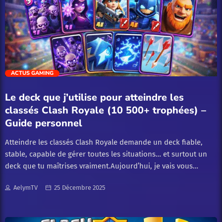
Guides
Guides de jeu
Guides et astuces
trending_flat
ACTUS GAMING
Guides et Conseils
Le deck que j’utilise pour atteindre les
classés Clash Royale (10 500+ trophées) –
Guides et Tutoriels
Guide personnel
Atteindre les classés Clash Royale demande un deck fiable,
Jeux
stable, capable de gérer toutes les situations… et surtout un
deck que tu maîtrises vraiment.Aujourd’hui, je vais vous
Jeux vidéo
partager le deck qui me permet de monter au-dessus de 10
AelymTV
25 Décembre 2025
500 trophées, et qui m’a servi à accéder au mode classé.Ce
Tech & nouveautés
n’est pas un deck méta classique.C’est un deck basé sur ma
façon de jouer, construit autour des cartes héros et d’une