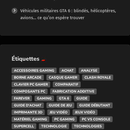
Véhicules militaires GTA 6 : blindés, hélicoptères,
avions… ce qu’on espère trouver
Étiquettes
ACCESSOIRES GAMING
ACHAT
ANALYSE
BORNE ARCADE
CASQUE GAMER
CLASH ROYALE
CLAVIER PC GAMER
COMPARATIF
COMPOSANTS PC
FABRICATION ADDITIVE
FAREVER
GAMING
GTA 6
GUIDE
GUIDE D'ACHAT
GUIDE DE JEU
GUIDE DÉBUTANT
IMPRIMANTE 3D
JEU VIDÉO
JEUX VIDÉO
MATÉRIEL GAMING
PC GAMING
PC VS CONSOLE
SUPERCELL
TECHNOLOGIE
TECHNOLOGIES