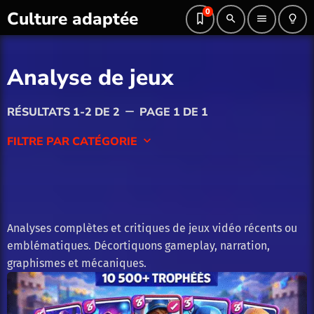
0
Culture adaptée
search
menu
lightbulb_outline
Analyse de jeux
RÉSULTATS 1-2 DE 2
PAGE 1 DE 1
remove
FILTRE PAR CATÉGORIE
keyboard_arrow_down
Blog
Culture Geek
Analyses complètes et critiques de jeux vidéo récents ou
emblématiques. Décortiquons gameplay, narration,
Divertissement
graphismes et mécaniques.
Guide gaming