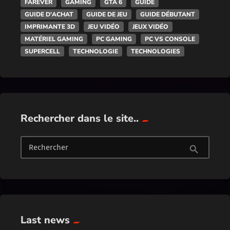
FAREVER
GAMING
GTA 6
GUIDE
GUIDE D'ACHAT
GUIDE DE JEU
GUIDE DÉBUTANT
IMPRIMANTE 3D
JEU VIDÉO
JEUX VIDÉO
MATÉRIEL GAMING
PC GAMING
PC VS CONSOLE
SUPERCELL
TECHNOLOGIE
TECHNOLOGIES
Rechercher dans le site..
Rechercher
search
Last news