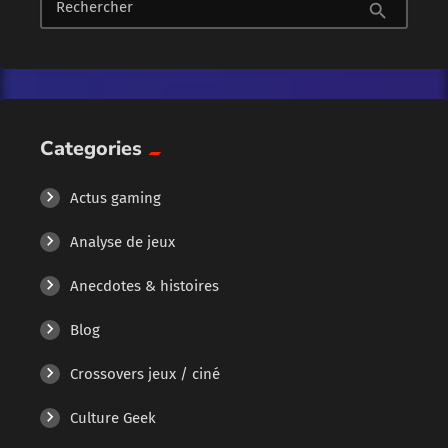
Rechercher
search
Categories
Actus gaming
Analyse de jeux
Anecdotes & histoires
Blog
Crossovers jeux / ciné
Culture Geek