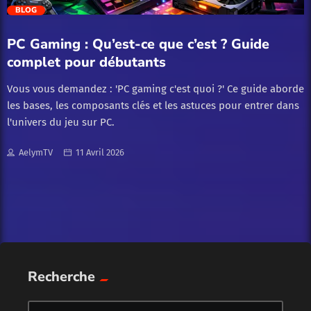
trending_flat
BLOG
Guides
PC Gaming : Qu’est-ce que c’est ? Guide
Guides de jeu
complet pour débutants
Vous vous demandez : 'PC gaming c'est quoi ?' Ce guide aborde
Guides et astuces
les bases, les composants clés et les astuces pour entrer dans
l'univers du jeu sur PC.
Guides et Conseils
AelymTV
11 Avril 2026
Guides et Tutoriels
Jeux
Jeux vidéo
Recherche
Tech & nouveautés