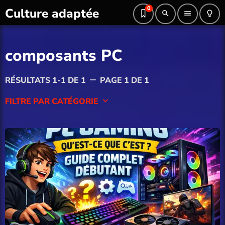
0
Culture adaptée
search
menu
lightbulb_outline
composants PC
RÉSULTATS 1-1 DE 1
PAGE 1 DE 1
remove
FILTRE PAR CATÉGORIE
keyboard_arrow_down
Blog
Culture Geek
Divertissement
Guide gaming