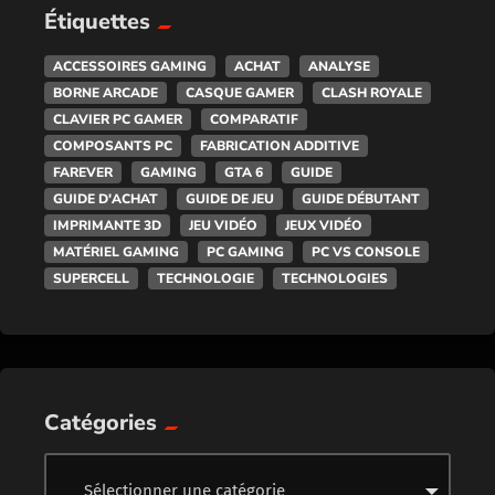
Étiquettes
ACCESSOIRES GAMING
ACHAT
ANALYSE
BORNE ARCADE
CASQUE GAMER
CLASH ROYALE
CLAVIER PC GAMER
COMPARATIF
COMPOSANTS PC
FABRICATION ADDITIVE
FAREVER
GAMING
GTA 6
GUIDE
GUIDE D'ACHAT
GUIDE DE JEU
GUIDE DÉBUTANT
IMPRIMANTE 3D
JEU VIDÉO
JEUX VIDÉO
MATÉRIEL GAMING
PC GAMING
PC VS CONSOLE
SUPERCELL
TECHNOLOGIE
TECHNOLOGIES
Catégories