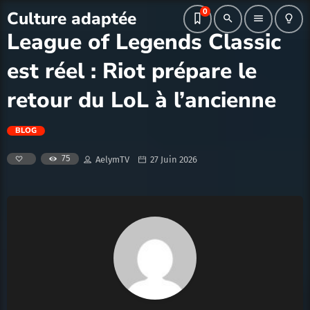
0
Culture adaptée
search
menu
lightbulb_outline
League of Legends Classic
est réel : Riot prépare le
retour du LoL à l’ancienne
BLOG
75
AelymTV
27 Juin 2026