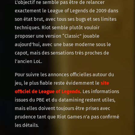
L’objectif ne semble pas être de relancer
exactement le League of Legends de 2009 dans
son état brut, avec tous ses bugs et ses limites
techniques. Riot semble plutôt vouloir
proposer une version “Classic” jouable
aujourd’hui, avec une base moderne sous le
capot, mais des sensations très proches de
l’ancien LoL.
Pour suivre les annonces officielles autour du
jeu, le plus fiable reste évidemment le
site
officiel de League of Legends
. Les informations
issues du PBE et du datamining restent utiles,
mais elles doivent toujours être prises avec
prudence tant que Riot Games n’a pas confirmé
les détails.