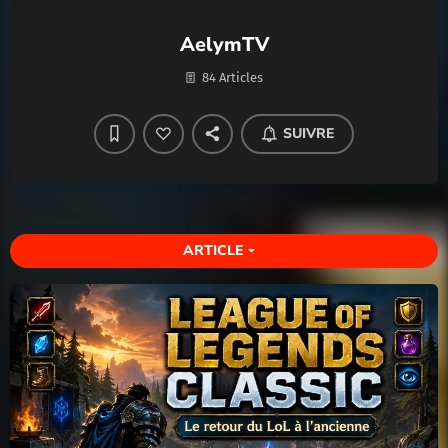
AelymTV
84 Articles
SUIVRE
ARTICLE
arrow_drop_down