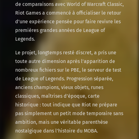
de comparaisons avec World of Warcraft Classic,
Riot Games a commencé à officialiser le retour
d’une expérience pensée pour faire revivre les
premières grandes années de League of
Legends.
Le projet, longtemps resté discret, a pris une
toute autre dimension après l’apparition de
nombreux fichiers sur le PBE, le serveur de test
de League of Legends. Progression séparée,
anciens champions, vieux objets, runes
classiques, maîtrises d’époque, carte
historique : tout indique que Riot ne prépare
pas simplement un petit mode temporaire sans
ambition, mais une véritable parenthèse
nostalgique dans l’histoire du MOBA.