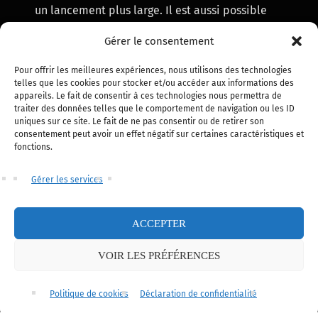
un lancement plus large. Il est aussi possible
que League Classic arrive d’abord sous forme
Gérer le consentement
de mode limité, avant de devenir plus durable
si la communauté répond présente.
Pour offrir les meilleures expériences, nous utilisons des technologies
telles que les cookies pour stocker et/ou accéder aux informations des
appareils. Le fait de consentir à ces technologies nous permettra de
Ce qui semble clair, en revanche, c’est que Riot
traiter des données telles que le comportement de navigation ou les ID
ne parle plus simplement d’une idée lointaine.
uniques sur ce site. Le fait de ne pas consentir ou de retirer son
consentement peut avoir un effet négatif sur certaines caractéristiques et
League Classic est désormais un vrai projet,
fonctions.
suffisamment avancé pour apparaître dans les
fichiers du jeu et faire l’objet d’une
Gérer les services
communication officielle.
ACCEPTER
League Classic peut-il
VOIR LES PRÉFÉRENCES
devenir permanent ?
Politique de cookies
Déclaration de confidentialité
Français
C’est probablement la grande question.