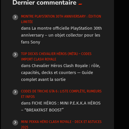
Dernier commentaire
MONTRE PLAYSTATION 30TH ANNIVERSARY : ÉDITION
LIMITÉE
dans
La montre officielle PlayStation 30th
anniversary – un objet collector pour les
fans Sony
TOP DECKS CHEVALIER HÉROS (MÉTA) – CODES
IMPORT CLASH ROYALE
dans
Chevalier Héros Clash Royale : rôle,
capacités, decks et counters — Guide
complet avant la sortie
CODES DE TRICHE GTA 6 : LISTE COMPLÈTE, RUMEURS
ET INFOS
dans
FICHE HÉROS : MINI P.E.K.K.A HÉROS
– “BREAKFAST BOOST”
MINI PEKKA HÉRO CLASH ROYALE - DECK ET ASTUCES
2025