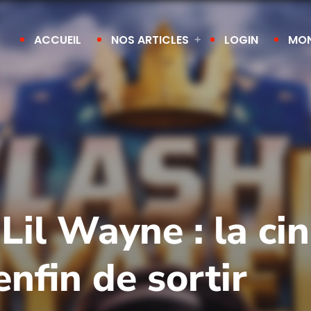
ACCUEIL
NOS ARTICLES
LOGIN
MO
 Lil Wayne : la c
 enfin de sortir