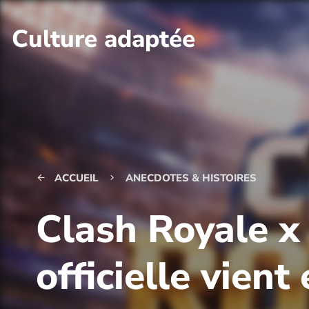
Culture adaptée
ACCUEIL
ANECDOTES & HISTOIRES
arrow_back
keyboard_arrow_right
Clash Royale x
officielle vient