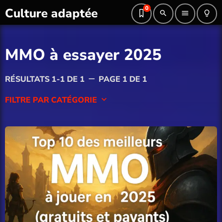
0
Culture adaptée
search
menu
lightbulb_outline
MMO à essayer 2025
RÉSULTATS 1-1 DE 1
PAGE 1 DE 1
remove
FILTRE PAR CATÉGORIE
keyboard_arrow_down
Blog
Culture Geek
Divertissement
Guide gaming