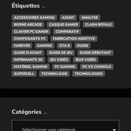
Étiquettes
ACCESSOIRES GAMING
ACHAT
ANALYSE
BORNE ARCADE
CASQUE GAMER
CLASH ROYALE
CLAVIER PC GAMER
COMPARATIF
COMPOSANTS PC
FABRICATION ADDITIVE
FAREVER
GAMING
GTA 6
GUIDE
GUIDE D'ACHAT
GUIDE DE JEU
GUIDE DÉBUTANT
IMPRIMANTE 3D
JEU VIDÉO
JEUX VIDÉO
MATÉRIEL GAMING
PC GAMING
PC VS CONSOLE
SUPERCELL
TECHNOLOGIE
TECHNOLOGIES
Catégories