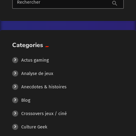
Rechercher
search
RPG venu de Corée Avec son gameplay nerveux et ses donjons
spectaculaires, Lost […]
Categories
Actus gaming
Analyse de jeux
Anecdotes & histoires
Blog
Crossovers jeux / ciné
Culture Geek