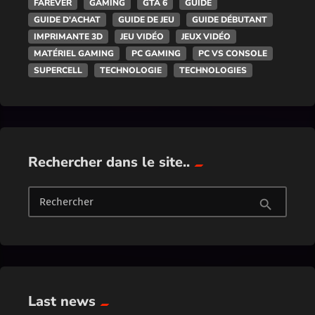
FAREVER
GAMING
GTA 6
GUIDE
GUIDE D'ACHAT
GUIDE DE JEU
GUIDE DÉBUTANT
IMPRIMANTE 3D
JEU VIDÉO
JEUX VIDÉO
MATÉRIEL GAMING
PC GAMING
PC VS CONSOLE
SUPERCELL
TECHNOLOGIE
TECHNOLOGIES
Rechercher dans le site..
Rechercher
search
Last news