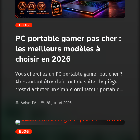
trending_flat
BLOG
PC portable gamer pas cher :
les meilleurs modèles à
choisir en 2026
Vous cherchez un PC portable gamer pas cher ?
Alors autant être clair tout de suite : le piège,
c’est d’acheter un simple ordinateur portable
avec marqué “gaming” sur la fiche, deux LED
AelymTV
28 Juillet 2026
dans le clavier, mais pas assez de puissance
derrière pour jouer correctement. Un bon PC
portable gamer pas cher, ce n’est pas
forcément le modèle le moins cher du marché.
BLOG
C’est surtout un ordinateur cohérent avec votre