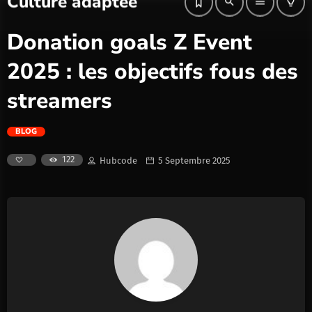
0
Culture adaptée
search
menu
lightbulb_outline
Donation goals Z Event
2025 : les objectifs fous des
streamers
BLOG
122
Hubcode
5 Septembre 2025