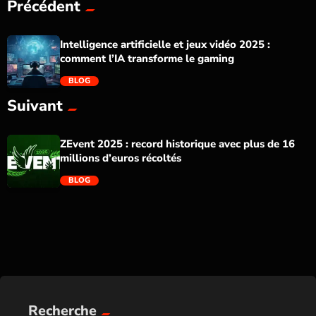
Précédent
Intelligence artificielle et jeux vidéo 2025 :
comment l’IA transforme le gaming
BLOG
Suivant
trending_flat
ZEvent 2025 : record historique avec plus de 16
millions d’euros récoltés
BLOG
trending_flat
Recherche