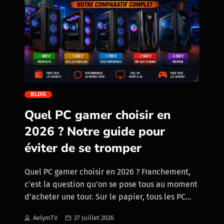
jour d’août apporte une vraie vague de
nouveautés avec la Berserker héroïne, la
Valkyrie héroïne, les Barbares d’élite évolués et
la Ligue Chaos de Ken. Et cette fois, on n’est
plus seulement sur une annonce à surveiller :
les premières conditions de déblocage sont là.
trending_flat
La Berserker est obtenable gratuitement en
gagnant 3 matchs, la Valkyrie passe par le Pass
BLOG
Royale, et les Barbares d’élite évolués peuvent
Quel PC gamer choisir en
[…]
2026 ? Notre guide pour
éviter de se tromper
Quel PC gamer choisir en 2026 ? Franchement,
c’est la question qu’on se pose tous au moment
d’acheter une tour. Sur le papier, tous les PC
promettent du “gaming”, du “4K”, du
AelymTV
27 Juillet 2026
“streaming” et des grosses performances. Mais