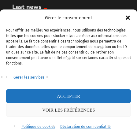
Last news
Gérer le consentement
PC portable gamer pas cher : les meilleurs
modèles à choisir en 2026
Pour offrir les meilleures expériences, nous utilisons des technologies
telles que les cookies pour stocker et/ou accéder aux informations des
appareils. Le fait de consentir à ces technologies nous permettra de
Combien va coûter GTA 6 ? Prix officiel, éditions
traiter des données telles que le comportement de navigation ou les ID
et précommande
uniques sur ce site. Le fait de ne pas consentir ou de retirer son
consentement peut avoir un effet négatif sur certaines caractéristiques et
Clash Royale : comment obtenir la Berserker
fonctions.
héroïne et tout savoir sur la mise à jour d’août
Gérer les services
Quel PC gamer choisir en 2026 ? Notre guide pour
éviter de se tromper
ACCEPTER
Véhicules militaires GTA 6 : blindés, hélicoptères,
VOIR LES PRÉFÉRENCES
avions… ce qu’on espère trouver
Politique de cookies
Déclaration de confidentialité
Français