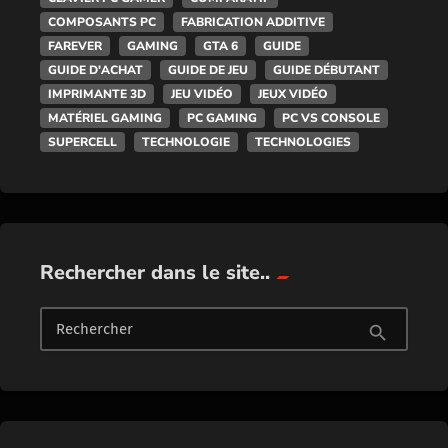
COMPOSANTS PC
FABRICATION ADDITIVE
FAREVER
GAMING
GTA 6
GUIDE
GUIDE D'ACHAT
GUIDE DE JEU
GUIDE DÉBUTANT
IMPRIMANTE 3D
JEU VIDÉO
JEUX VIDÉO
MATÉRIEL GAMING
PC GAMING
PC VS CONSOLE
SUPERCELL
TECHNOLOGIE
TECHNOLOGIES
Rechercher dans le site..
Rechercher
search