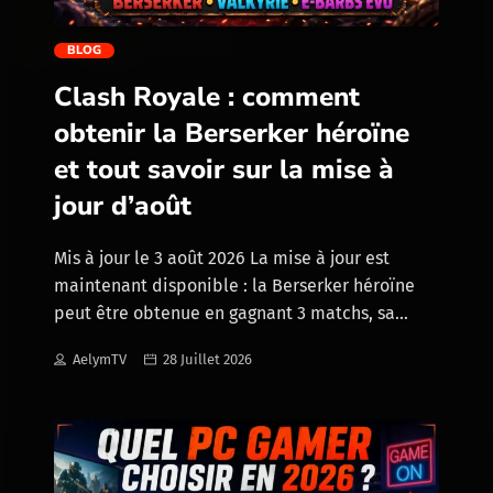
l’édition la plus complète. 79,99 € Édition
trending_flat
Standard de GTA 6 99,99 € Édition Ultime de
BLOG
GTA 6 Voir GTA […]
Clash Royale : comment
obtenir la Berserker héroïne
et tout savoir sur la mise à
jour d’août
Mis à jour le 3 août 2026 La mise à jour est
maintenant disponible : la Berserker héroïne
peut être obtenue en gagnant 3 matchs, sa
capacité Sauvagerie de survie coûte 3 élixirs, la
AelymTV
28 Juillet 2026
Valkyrie héroïne est bien dans le Pass Royale
avec une capacité à 3 élixirs, et les Barbares
d’élite évolués peuvent être débloqués avec 6
fragments joker d’évolution. Clash Royale repart
très fort avec ses nouvelles cartes. La mise à