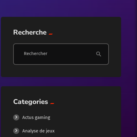
Blog
Culture Geek
Recherche
Divertissement
Rechercher
search
Guide gaming
Guides
Guides de jeu
Categories
Guides et astuces
Actus gaming
Guides et Conseils
Analyse de jeux