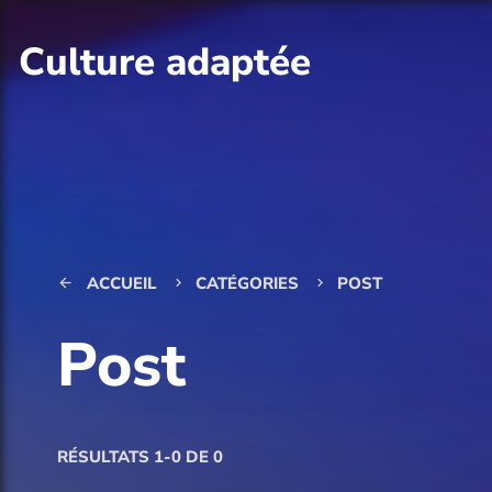
Culture adaptée
ACCUEIL
CATÉGORIES
POST
arrow_back
keyboard_arrow_right
keyboard_arrow_right
Post
RÉSULTATS 1-0 DE 0