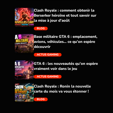
Clash Royale : comment obtenir la
Berserker héroïne et tout savoir sur
la mise à jour d’août
BLOG
Base militaire GTA 6 : emplacement,
avions, véhicules… ce qu’on espère
trending_flat
découvrir
ACTUS GAMING
GTA 6 : les nouveautés qu’on espère
vraiment voir dans le jeu
trending_flat
ACTUS GAMING
Clash Royale : Ronin la nouvelle
carte du mois va vous étonner !
trending_flat
BLOG