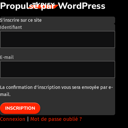
F
Propulsé par WordPress
o
S’inscrire sur ce site
r
Identifiant
m
u
E-mail
l
a
i
La confirmation d’inscription vous sera envoyée par e-
mail.
r
e
Connexion
|
Mot de passe oublié ?
d